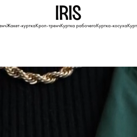
енч
Жакет-куртка
Кроп-тренч
Куртка рабочего
Куртка-косуха
Курт