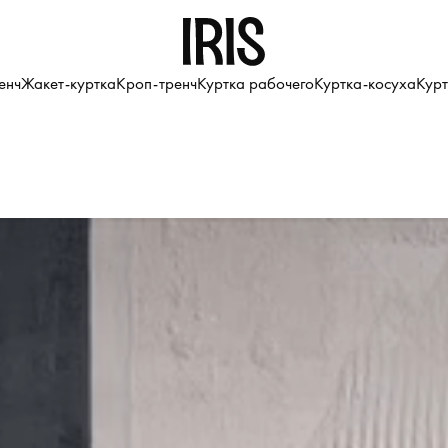
енч
Жакет-куртка
Кроп-тренч
Куртка рабочего
Куртка-косуха
Курт